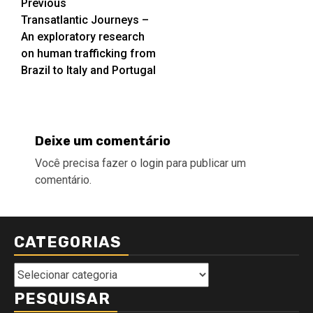
Post
Previous
Transatlantic Journeys –
navigation
An exploratory research
on human trafficking from
Brazil to Italy and Portugal
Deixe um comentário
Você precisa fazer o
login
para publicar um
comentário.
CATEGORIAS
Categorias
PESQUISAR