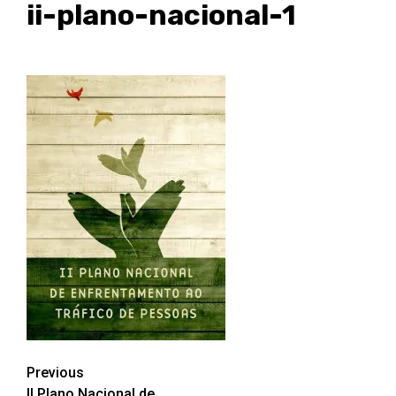
ii-plano-nacional-1
Post
Previous
II Plano Nacional de