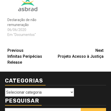
Declaração de não
remuneração
06/06/2020
Em "Documentos"
Post
Previous
Next
Infinitas Peripécias
Projeto Acesso à Justiça
navigation
Release
CATEGORIAS
Categorias
PESQUISAR
Pesquisar