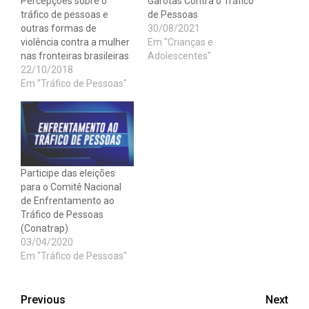
Percepções sobre o
Garotas Contra o Tráfico
tráfico de pessoas e
de Pessoas
outras formas de
30/08/2021
violência contra a mulher
Em "Crianças e
nas fronteiras brasileiras
Adolescentes"
22/10/2018
Em "Tráfico de Pessoas"
Participe das eleições
para o Comitê Nacional
de Enfrentamento ao
Tráfico de Pessoas
(Conatrap)
03/04/2020
Em "Tráfico de Pessoas"
Post
Previous
Next