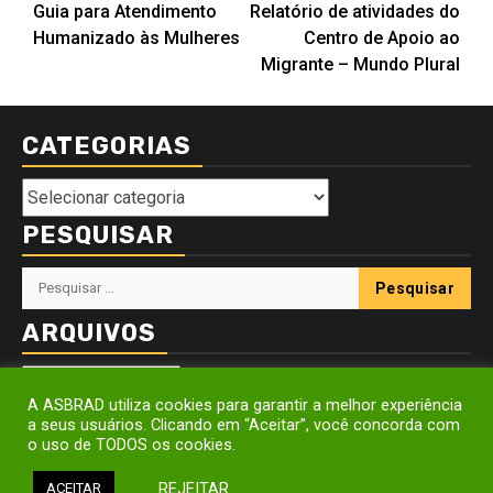
Guia para Atendimento
Relatório de atividades do
navigation
Humanizado às Mulheres
Centro de Apoio ao
Migrante – Mundo Plural
CATEGORIAS
Categorias
PESQUISAR
Pesquisar
por:
ARQUIVOS
Arquivos
A ASBRAD utiliza cookies para garantir a melhor experiência
a seus usuários. Clicando em “Aceitar”, você concorda com
o uso de TODOS os cookies.
ASBRAD - Associação Brasileira de Defesa da Mulher, da
Infância e da Juventude ® Todos os direitos reservados
|
REJEITAR
ACEITAR