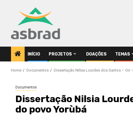
Skip
to
content
INÍCIO
PROJETOS
DOAÇÕES
TEMAS
Home
Documentos
Dissertação Nilsia Lourdes dos Santos – Orí 
Documentos
Dissertação Nilsia Lourde
do povo Yorùbá